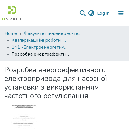
(current)
Log In
Communities
Home
Факультет інженерно-технологічний
&
Кваліфікаційні роботи. Факультет інженерно-технологічний
Collections
141 «Електроенергетика, електротехніка та електромеханіка» - Бакалаври 2025-2026
Розробка енергоефективного електропривода для насосної установки з використанням частотного регулювання
All of DSpace
Розробка енергоефективного
Statistics
електропривода для насосної
установки з використанням
частотного регулювання