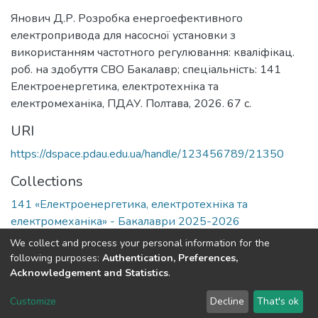
Янович Д.Р. Розробка енергоефективного
електропривода для насосної установки з
використанням частотного регулювання: кваліфікац.
роб. на здобуття СВО Бакалавр; спеціальність: 141
Електроенергетика, електротехніка та
електромеханіка, ПДАУ. Полтава, 2026. 67 с.
URI
https://dspace.pdau.edu.ua/handle/123456789/21350
Collections
141 «Електроенергетика, електротехніка та
електромеханіка» - Бакалаври 2025-2026
We collect and process your personal information for the
Full item page
following purposes:
Authentication, Preferences,
Acknowledgement and Statistics
.
DSpace software
copyright © 2002-2026
LYRASIS
Customize
Decline
That's ok
Cookie settings
Send Feedback