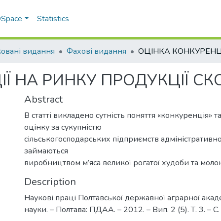
 DSpace
Statistics
овані видання
Фахові видання
Ї НА РИНКУ ПРОДУКЦІЇ СК
Abstract
В статті викладено сутність поняття «конкуренція» т
оцінку за сукупністю
сільськогосподарських підприємств адміністративн
займаються
виробництвом м’яса великої рогатої худоби та молок
Description
Наукові праці Полтавської державної аграрної акаде
науки. – Полтава: ПДАА. – 2012. – Вип. 2 (5). Т. 3. – С