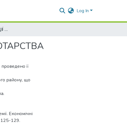
Log In
ОЦІНКА КОНКУРЕНЦІЇ НА РИНКУ ПРОДУКЦІЇ СКОТАРСТВА
ОТАРСТВА
а проведено її
ого району, що
а.
мії. Економічні
. 125-129.