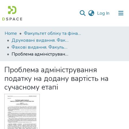
(current)
Log In
Communities
Home
Факультет обліку та фінансів
&
Друковані видання. Факультет обліку та фінансів
Collections
Фахові видання. Факультет обліку та фінансів
Проблема адміністрування податку на додану вартість на сучасному етапі
All of DSpace
Проблема адміністрування
Statistics
податку на додану вартість на
сучасному етапі