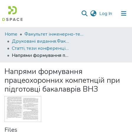
(current)
Log In
Communities
Home
Факультет інженерно-технологічний
&
Друковані видання.Факультет інженерно-технологічний
Collections
Статті, тези конференцій. Факультет інженерно-технологічний
Напрями формування працеохоронних компетнцій при підготовці бакалаврів ВНЗ
All of DSpace
Напрями формування
Statistics
працеохоронних компетнцій при
підготовці бакалаврів ВНЗ
Files