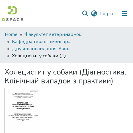
(current)
Log In
Communities
Home
Факультет ветеринарної медицини
&
Кафедра терапії імені професора П. І. Локеса
Collections
Друковані видання. Кафедра терапії імені професора П. І. Локеса
Холецистит у собаки (Діагностика. Клінічний випадок з практики)
All of DSpace
Холецистит у собаки (Діагностика.
Statistics
Клінічний випадок з практики)