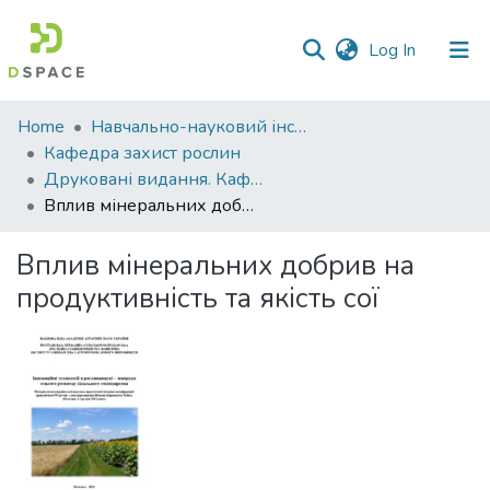
(current)
Log In
Communities
Home
Навчально-науковий інститут агротехнологій, селекції та екології
&
Кафедра захист рослин
Collections
Друковані видання. Кафедра захист рослин
Вплив мінеральних добрив на продуктивність та якість сої
All of DSpace
Вплив мінеральних добрив на
Statistics
продуктивність та якість сої