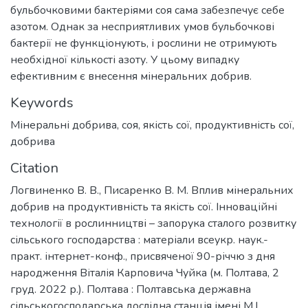
бульбочковими бактеріями соя сама забезпечує себе
азотом. Однак за несприятливих умов бульбочкові
бактерії не функціонують, і рослини не отримують
необхідної кількості азоту. У цьому випадку
ефективним є внесення мінеральних добрив.
Keywords
Мінеральні добрива
,
соя
,
якість сої
,
продуктивність сої
,
добрива
Citation
Логвиненко В. В., Писаренко В. М. Вплив мінеральних
добрив на продуктивність та якість сої. Інноваційні
технології в рослинництві – запорука сталого розвитку
сільського господарства : матеріали всеукр. наук.-
практ. інтернет-конф., присвяченої 90-річчю з дня
народження Віталія Карповича Чуйка (м. Полтава, 2
груд. 2022 р.). Полтава : Полтавська державна
сільськогосподарська дослідна станція імені М.І.