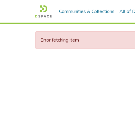
Communities & Collections
All of
Error fetching item