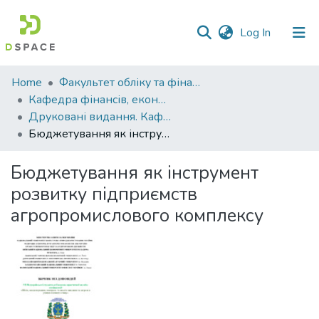
(current)
Log In
Communities
Home
Факультет обліку та фінансів
&
Кафедра фінансів, економічних досліджень і туризму
Collections
Друковані видання. Кафедра фінансів, економічних досліджень і туризму
Бюджетування як інструмент розвитку підприємств агропромислового комплексу
All of DSpace
Бюджетування як інструмент
Statistics
розвитку підприємств
агропромислового комплексу