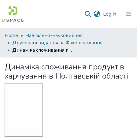
(current)
Log In
Communities
Home
Навчально-науковий інститут економіки, управління, права та інформаційних технологій
&
Друковані видання
Фахові видання
Collections
Динаміка споживання продуктів харчування в Полтавській області
All of DSpace
Динаміка споживання продуктів
харчування в Полтавській області
Statistics