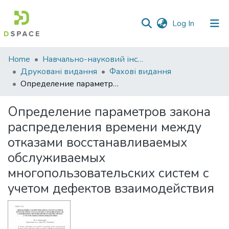
(current)
Log In
Communities
Home
Навчально-науковий інститут економіки, управління, права та інформаційних технологій
&
Друковані видання
Фахові видання
Collections
Определение параметров закона распределения времени между отказами восстанавливаемых обслуживаемых многопользовательских систем с учетом дефектов взаимодействия
All of DSpace
Определение параметров закона
распределения времени между
Statistics
отказами восстанавливаемых
обслуживаемых
многопользовательских систем с
учетом дефектов взаимодействия