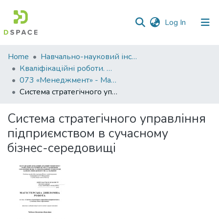
(current)
Log In
Communities
Home
Навчально-науковий інститут економіки, управління, права та інформаційних технологій
&
Кваліфікаційні роботи. ННІ економіки, управління, права та ІТ
Collections
073 «Менеджмент» - Магістри 2023-2024
Система стратегічного управління підприємством в сучасному бізнес-середовищі
All of DSpace
Система стратегічного управління
Statistics
підприємством в сучасному
бізнес-середовищі