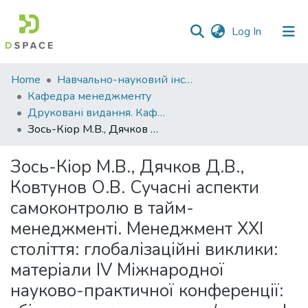
(current)
Log In
Communities
Home
Навчально-науковий інститут економіки, управління, права та інформаційних технологій
&
Кафедра менеджменту
Collections
Друковані видання. Кафедра менеджменту ім. І.А. Маркіної
Зось-Кіор М.В., Дячков Д.В., Ковтунов О.В. Сучасні аспекти самоконтролю в тайм-менеджменті. Менеджмент ХХІ століття: глобалізаційні виклики: матеріали ІV Міжнародної науково-практичної конференції: збірник наукових праць / за ред. І. А. Маркіної. Полтава : ТОВ «Сімон», 2020. С. 75-77.
All of DSpace
Зось-Кіор М.В., Дячков Д.В.,
Statistics
Ковтунов О.В. Сучасні аспекти
самоконтролю в тайм-
менеджменті. Менеджмент ХХІ
століття: глобалізаційні виклики:
матеріали ІV Міжнародної
науково-практичної конференції: