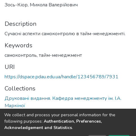
Зось-Кіор, Микола Валерійович
Description
Сучасні аспекти самоконтролю в тайм-менеджменті.
Keywords
самоконтроль
,
тайм-менеджмент
URI
https://dspace.pdau.edu.ua/handle/123456789/7931
Collections
Друковані видання. Кафедра менеджменту ім. І.А.
Маркіної
We collect and process your personal information for the
Full item page
following purposes:
Authentication, Preferences,
Acknowledgement and Statistics
.