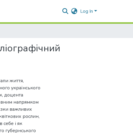
Log In
бліографічний
апи життя,
аного українського
к, доцента
ловним напрямком
низки важливих
квіткових рослин,
 себе і як
го губернського