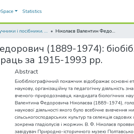
 DSpace
Statistics
Підручники і посібники. Навчально-науковий інститут агротехнологій, селекції та екології
Ніколаєв Валентин Федорович (1889-1974): біобібліографічний покажчик наукових праць за 1915-1993 рр.
едорович (1889-1974): біобі
раць за 1915-1993 рр.
Abstract
Біобібліографічний покажчик відображає основні ет
наукову, організаційну та педагогічну діяльність зн
вченого-природознавця, кандидата біологічних нау
Валентина Федоровича Ніколаєва (1889-1974), го
наукової діяльності якого було всебічне вивчення 
сільськогосподарських культур та селекція садових 
зокрема гладіолусів і жоржин. В. Ф. Ніколаєв проявив
завідувач Природно-історичного музею Полтавсько