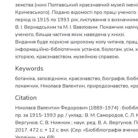
земства (нині Полтавський краєзнавчий музей імені
Кричевського). Подано відомості про праці ученого і
період із 1915 по 1993 рік, листування з визначним
В. І. Вернадським та М. І. Вавіловим. Покажчик налі
ученого, більша частина яких наведена у книзі.
Видання буде корисне широкому колу читачів, пра
інформаційно-бібліотечних установ, біологам, усім, 
історією, краєзнавством, музейною справою.
Keywords
ботаніка
,
заповідники
,
краєзнавство
,
біографія
,
біоб
покажчик
,
Ніколаєв Валентин
,
природознавство
,
кр
Citation
Ніколаєв Валентин Федорович (1889-1974) : біобіблі
пр. за 1915-1993 рр. / уклад.: В. М. Самородов, С. Л. 
Вергунов, С. В. Нижник ; наук. ред. В. А. Вергунов. П
2017. 472 с. + 12 с. вкл. (Сер. «Біобібліографія вчени
України» ; кн. 68).