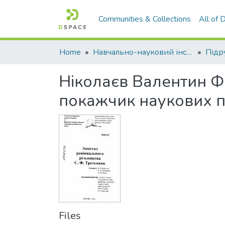
Communities & Collections
All of
Home
Навчально-науковий інститут агротехнологій, селекції та екології
Ніколаєв Валентин Ф
покажчик наукових п
Files