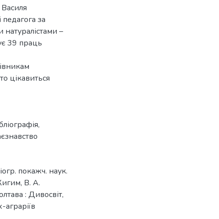
 Василя
 педагога за
и натуралістами –
чує 39 праць
цівникам
хто цікавиться
ібліографія
,
аєзнавство
огр. покажч. наук.
Кигим, В. А.
олтава : Дивосвіт,
х-аграріїв