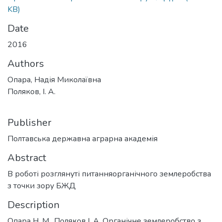
KB)
Date
2016
Authors
Опара, Надія Миколаївна
Поляков, І. А.
Publisher
Полтавська державна аграрна академія
Abstract
В роботі розглянуті питанняорганічного землеробства
з точки зору БЖД
Description
Опара Н. М., Поляков І. А. Органічне землеробство з