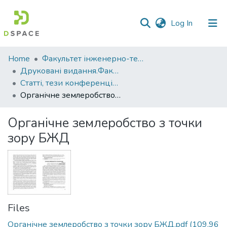
(current)
Log In
Communities
Home
Факультет інженерно-технологічний
&
Друковані видання.Факультет інженерно-технологічний
Collections
Статті, тези конференцій. Факультет інженерно-технологічний
Органічне землеробство з точки зору БЖД
All of DSpace
Органічне землеробство з точки
Statistics
зору БЖД
Files
Органічне землеробство з точки зору БЖД.pdf
(109.96