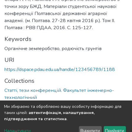
точки зору БЖД. Матеріали студентської наукової
конференції Полтавської державної аграрної
академії. (м. Полтава. 27-28 квітня 2016 р.). Том ІІ.
Полтава : РВВ ПДАА, 2016. С. 125-127.
Keywords
Органічне землеробство
,
родючість грунтів
URI
https://dspace.pdau.edu.ua/handle/123456789/1188
Collections
Статті, тези конференцій. Факультет інженерно-
технологічний
Ми збираємо та обробляємо вашу особисту інформацію для
Full item page
таких цілей:
автентифікація, налаштування,
підтвердження та статистика
.
DSpace software
copyright © 2002-2026
LYRASIS
Налаштувати
Відхилити
Прийняти