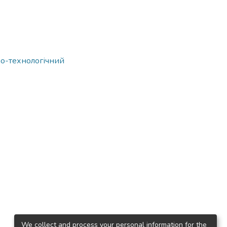
но-технологічний
We collect and process your personal information for the