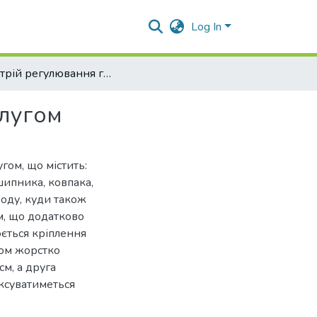
Log In
Пристрій регулювання глибини рихлення грунту плугом
плугом
гом, що містить:
шипника, ковпака,
ободу, куди також
м, що додатково
ється кріплення
вом жорстко
см, а друга
іксуватиметься