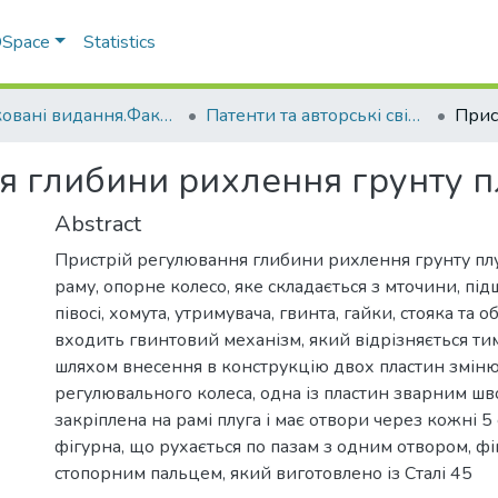
 DSpace
Statistics
Друковані видання.Факультет інженерно-технологічний
Патенти та авторські свідоцтва. Факультет інженерно-технологічний
я глибини рихлення грунту 
Abstract
Пристрій регулювання глибини рихлення грунту плу
раму, опорне колесо, яке складається з мточини, під
півосі, хомута, утримувача, гвинта, гайки, стояка та 
входить гвинтовий механізм, який відрізняється ти
шляхом внесення в конструкцію двох пластин зміню
регулювального колеса, одна із пластин зварним ш
закріплена на рамі плуга і має отвори через кожні 5 
фігурна, що рухається по пазам з одним отвором, ф
стопорним пальцем, який виготовлено із Сталі 45