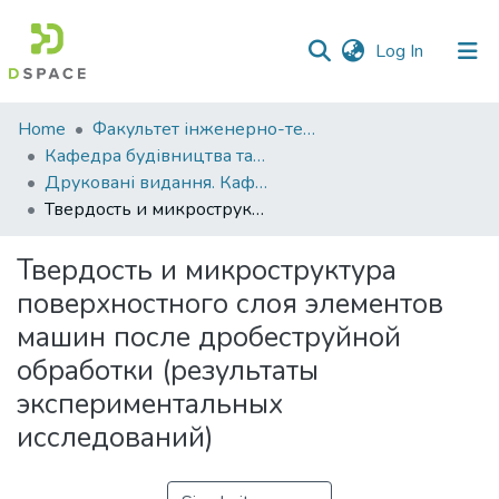
(current)
Log In
Communities
Home
Факультет інженерно-технологічний
&
Кафедра будівництва та професійної освіти
Collections
Друковані видання. Кафедра будівництва та професійної освіти
Твердость и микроструктура поверхностного слоя элементов машин после дробеструйной обработки (результаты экспериментальных исследований)
All of DSpace
Твердость и микроструктура
Statistics
поверхностного слоя элементов
машин после дробеструйной
обработки (результаты
экспериментальных
исследований)