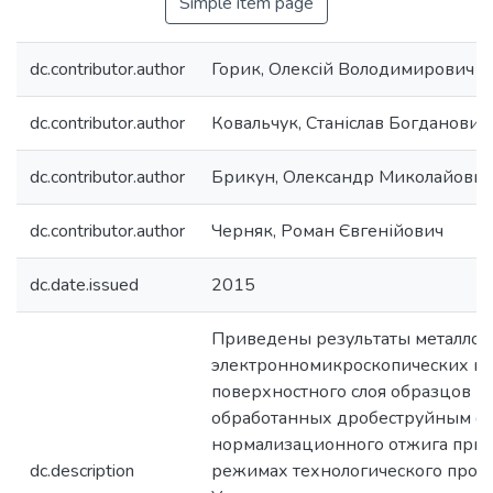
Simple item page
dc.contributor.author
Горик, Олексій Володимирович
dc.contributor.author
Ковальчук, Станіслав Богданович
dc.contributor.author
Брикун, Олександр Миколайович
dc.contributor.author
Черняк, Роман Євгенійович
dc.date.issued
2015
Приведены результаты металлог
электронномикроскопических и
поверхностного слоя образцов из
обработанных дробеструйным фа
нормализационного отжига при 
dc.description
режимах технологического проце