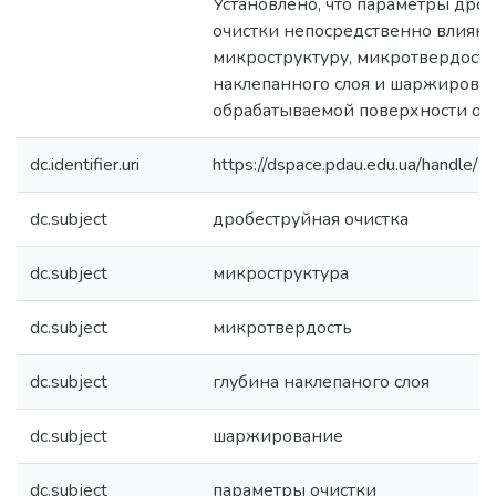
Установлено, что параметры дро
очистки непосредственно влияют
микроструктуру, микротвердость
наклепанного слоя и шаржирова
обрабатываемой поверхности ос
dc.identifier.uri
https://dspace.pdau.edu.ua/handl
dc.subject
дробеструйная очистка
dc.subject
микроструктура
dc.subject
микротвердость
dc.subject
глубина наклепаного слоя
dc.subject
шаржирование
dc.subject
параметры очистки