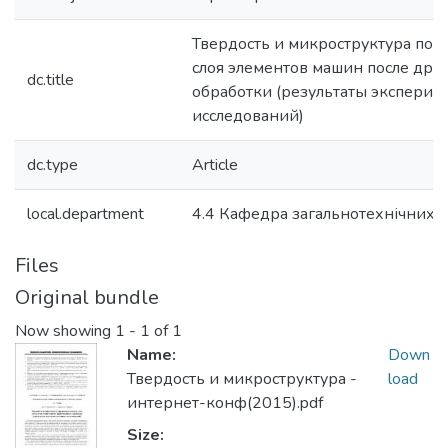
Твердость и микроструктура пов
слоя элементов машин после дро
dc.title
обработки (результаты экспери
исследований)
dc.type
Article
local.department
4.4 Кафедра загальнотехнічних 
Files
Original bundle
Now showing
1 - 1 of 1
Name:
Down
Твердость и микроструктура -
load
интернет-конф(2015).pdf
Size: