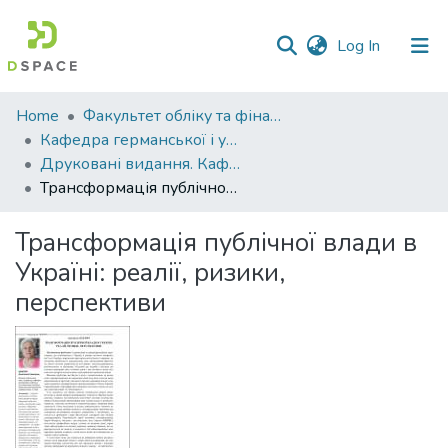
(current)
Log In
Communities
Home
Факультет обліку та фінансів
&
Кафедра германської і української філології
Collections
Друковані видання. Кафедра германської і української філології
Трансформація публічної влади в Україні: реалії, ризики, перспективи
All of DSpace
Трансформація публічної влади в
Statistics
Україні: реалії, ризики,
перспективи