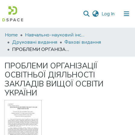
(current)
Log In
Communities
Home
Навчально-науковий інститут економіки, управління, права та інформаційних технологій
&
Друковані видання
Фахові видання
Collections
ПРОБЛЕМИ ОРГАНІЗАЦІЇ ОСВІТНЬОЇ ДІЯЛЬНОСТІ ЗАКЛАДІВ ВИЩОЇ ОСВІТИ УКРАЇНИ
All of DSpace
ПРОБЛЕМИ ОРГАНІЗАЦІЇ
ОСВІТНЬОЇ ДІЯЛЬНОСТІ
Statistics
ЗАКЛАДІВ ВИЩОЇ ОСВІТИ
УКРАЇНИ