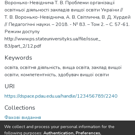
Воронько-Невіднича Т. В. Проблеми організації
освітньої діяльності закладів вищої освіти України //
Т. В. Воронько-Невіднича, А. В. Світлична, В. Д. Хурдей
// Педагогічні науки. – 2018. - № 83. – Том 2. – С. 57-61.
Режим доступу
http://www.ps.stateuniversity.ks.ua/file/issue_
83/part_2/12.pdf
Keywords
освіта
,
освітня діяльність
,
вища освіта
,
заклад вищої
освіти
,
компетентність
,
здобувач вищої освіти
URI
https://dspace.pdau.edu.ua/handle/123456789/2240
Collections
Фахові видання
We collect and process your personal information for the
Full item page
following purposes:
Authentication, Preferences,