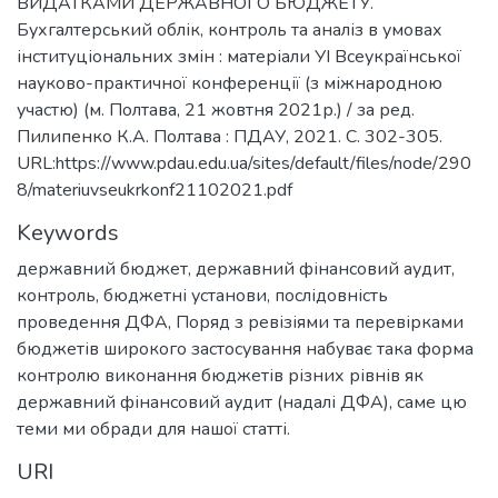
ВИДАТКАМИ ДЕРЖАВНОГО БЮДЖЕТУ.
Бухгалтерський облік, контроль та аналіз в умовах
інституціональних змін : матеріали УІ Всеукраїнської
науково-практичної конференції (з міжнародною
участю) (м. Полтава, 21 жовтня 2021р.) / за ред.
Пилипенко К.А. Полтава : ПДАУ, 2021. С. 302-305.
URL:https://www.pdau.edu.ua/sites/default/files/node/290
8/materiuvseukrkonf21102021.pdf
Keywords
державний бюджет, державний фінансовий аудит,
контроль, бюджетні установи, послідовність
проведення ДФА
,
Поряд з ревізіями та перевірками
бюджетів широкого застосування набуває така форма
контролю виконання бюджетів різних рівнів як
державний фінансовий аудит (надалі ДФА), саме цю
теми ми обради для нашої статті.
URI