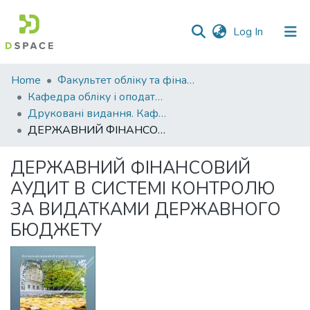
(current)
Log In
Communities
Home
Факультет обліку та фінансів
&
Кафедра обліку і оподаткування
Collections
Друковані видання. Кафедра обліку і оподаткування
ДЕРЖАВНИЙ ФІНАНСОВИЙ АУДИТ В СИСТЕМІ КОНТРОЛЮ ЗА ВИДАТКАМИ ДЕРЖАВНОГО БЮДЖЕТУ
All of DSpace
ДЕРЖАВНИЙ ФІНАНСОВИЙ
Statistics
АУДИТ В СИСТЕМІ КОНТРОЛЮ
ЗА ВИДАТКАМИ ДЕРЖАВНОГО
БЮДЖЕТУ