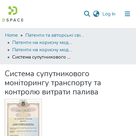
(current)
Log In
Communities
Home
Патенти та авторські свідоцтва
&
Патенти на корисну модель
Collections
Патенти на корисну модель_2021
Система супутникового моніторингу транспорту та контролю витрати палива
All of DSpace
Система супутникового
Statistics
моніторингу транспорту та
контролю витрати палива