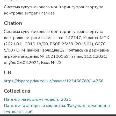
Система супутникового моніторингу транспорту та
контролю витрати палива
Citation
Система супутникового моніторингу транспорту та
контролю витрати палива : пат. 147747, Україна: МПК
(2021.01), G01S 19/00, B60R 25/33 (2013.01), G07C
5/00 / О. М. Іванов ; володілець Полтавська державна
аграрна академія. № 202100059 ; заявл. 11.01.2021;
опубл. 09.06.2021, Бюл. № 23.
URI
https://dspace.pdau.edu.ua/handle/123456789/14756
Collections
Патенти на корисну модель_2021
Патенти та авторські свідоцтва. Факультет інженерно-
технологічний