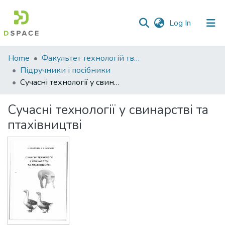
(current)
Log In
Communities
Home
Факультет технологій тваринництва та продовольства
&
Підручники і посібники
Collections
Сучасні технології у свинарстві та птахівництві
All of DSpace
Сучасні технології у свинарстві та
птахівництві
Statistics