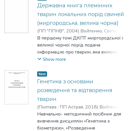
продуктивність, схеми ліній, фото
Державна книга племінних
твраин, а також статті про племінні
тварин локальних порід свиней
стада, напрями селекції з породами
(миргородська, велика чорна)
тощо.
(
ПП "ППНВ"
,
2004
)
Войтенко, Світлана
Леонідівна
В першому томі ДКПТ миргородської і
великої чорної порід подана
інформацію про тварин, яка включає
кличку, ідентифікаційний номер
Show more
тварини, походження, продуктивність,
родовід, інформацію про предків,
Item
схеми ліній і родин, характеристику
Генетика з основами
тварин, історію створення порід.
розведення та відтворення
тварин
(
Полтава : ПП Астрая
,
2018
)
Войтенко,
Світлана Леонідівна
Навчально- методичний посібник для
;
Васильєва, Ольга
Олександрівна
вивчення дисциплін «Генетика з
;
Вишневський, Леонід
Васильович
біометрією», «Розведення
;
Шаферівський, Богдан