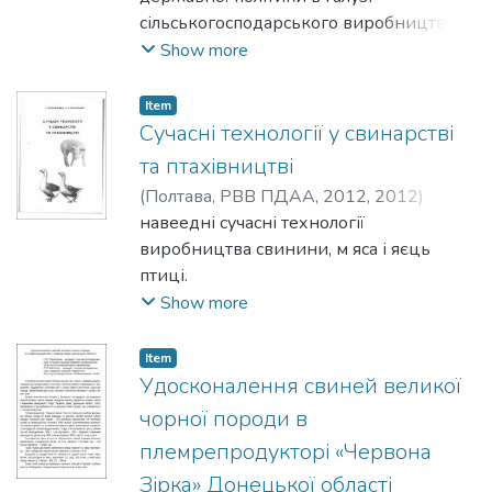
Володимир Григорович
сільськогосподарського виробництва є
;
Слинько,
Віктор Григорович
перехід на енергозберігаючі та
;
Невідничий, Олег
Show more
Станіславович
матеріалоощадні енергоефективні
системи виробництва продукції
Item
тваринництва.
Сучасні технології у свинарстві
та птахівництві
(
Полтава, РВВ ПДАА, 2012
,
2012
)
Войтенко, Світлана Леонідівна
навеедні сучасні технології
;
Васильєва, Ольга Олександрівна
виробництва свинини, м яса і яєць
птиці.
Show more
Item
Удосконалення свиней великої
чорної породи в
племрепродукторі «Червона
Зірка» Донецької області