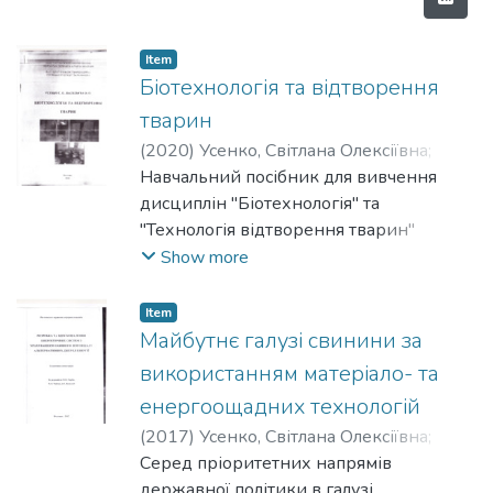
Item
Біотехнологія та відтворення
тварин
(
2020
)
Усенко, Світлана Олексіївна
;
Васильєва, Ольга Олександрівна
Навчальний посібник для вивчення
дисциплін "Біотехнологія" та
"Технологія відтворення тварин"
здобувачами вищої освіти ІІ-ІV рівнів
Show more
акредитації із спеціальності "Технологія
виробництва і переробки продукції
Item
тваринництва".
Майбутнє галузі свинини за
використанням матеріало- та
енергоощадних технологій
(
2017
)
Усенко, Світлана Олексіївна
;
Шостя, Анатолій Михайлович
Серед пріоритетних напрямів
;
Павлова,
Інга Володимирівна
державної політики в галузі
;
Цибенко,