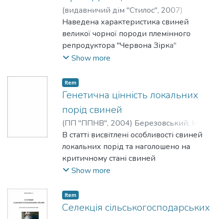
(
видавничий дім "Стилос"
,
2007
)
Прокопенко, Олена Валентинівна
Наведена характеристика свиней
;
Войтенко, Світлана Леонідівна
великої чорної породи племінного
репродуктора "Червона Зірка"
Донецької області та методи
Show more
удосконалення даного стада за рахунок
внутрішньопородної селекції
Item
Генетична цінність локальних
порід свиней
(
ПП "ППНВ"
,
2004
)
;
В статті висвітлені особливості свиней
Войтенко, Світлана Леонідівна
локальних порід та наголошено на
критичному стані свиней
миргородської і великої чорної порід
Show more
Item
Селекція сільськогосподарських