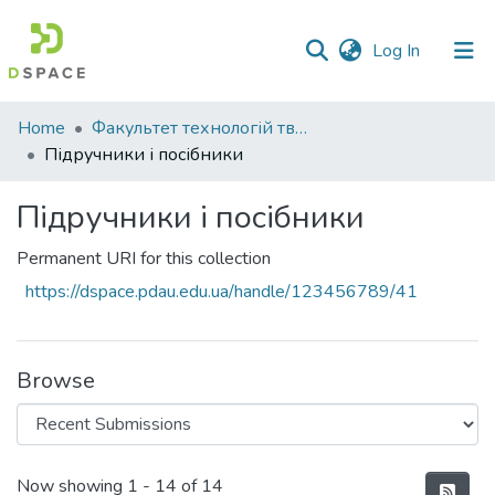
(current)
Log In
Communities
Home
Факультет технологій тваринництва та продовольства
&
Підручники і посібники
Collections
Підручники і посібники
All of DSpace
Permanent URI for this collection
Statistics
https://dspace.pdau.edu.ua/handle/123456789/41
Browse
Recent Submissions
Now showing
1 - 14 of 14