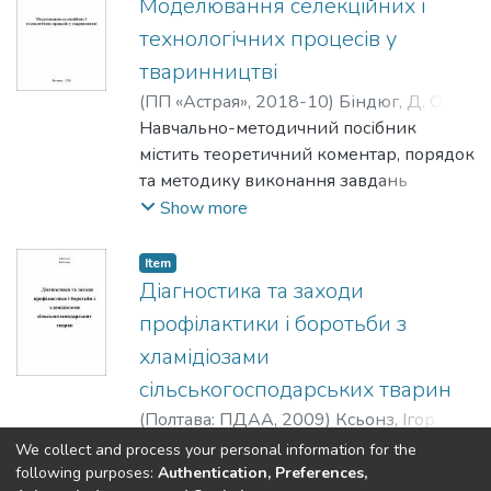
Микоалайович
сільськогосподарським підприємствам
Моделювання селекційних і
для забезпечення рентабельності
технологічних процесів у
виробництва продукції тваринництва
тваринництві
(
ПП «Астрая»
,
2018-10
)
Біндюг, Д. О.
;
Желізняк, Іван Миколайович
Навчально-методичний посібник
містить теоретичний коментар, порядок
та методику виконання завдань
лабораторних робіт та самостійної
Show more
роботи для вивчення дисципліни
“Моделювання селекційних і
Item
технологічних процесів у
Діагностика та заходи
тваринництві” здобувачами ступеня
профілактики і боротьби з
вищої освіти “Магістр” спеціальності
хламідіозами
204 “Технологія виробництва і
сільськогосподарських тварин
переробки продукції тваринництва”.
(
Полтава: ПДАА
,
2009
)
Ксьонз, Ігор
Миколайович
;
Юхно, Віктор
Show more
We collect and process your personal information for the
Миколайович
following purposes:
Authentication, Preferences,