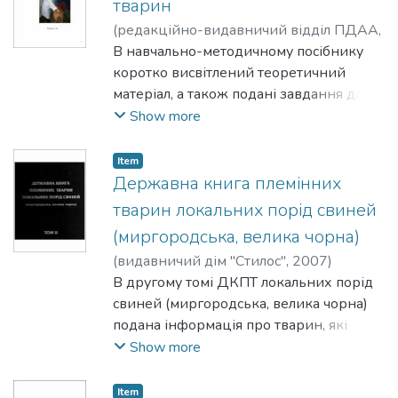
тварин
(
редакційно-видавничий відділ ПДАА
,
2019
В навчально-методичному посібнику
)
Войтенко, Світлана Леонідівна
коротко висвітлений теоретичний
матеріал, а також подані завдання для
практичних занять з прикладами їх
Show more
виконання
Item
Державна книга племінних
тварин локальних порід свиней
(миргородська, велика чорна)
(
видавничий дім "Стилос"
,
2007
)
Войтенко, Світлана Леонідівна
В другому томі ДКПТ локальних порід
свиней (миргородська, велика чорна)
подана інформація про тварин, які
записані до державної книги,
Show more
включаючи кличку, належність
господарству, походження, родовід,
Item