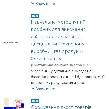
Сергійович
сільськогосподарських тварин» та
Show more
«Технологія відтворення тварин»
розроблений для підготовки здобувачів
Item
вищої освіти ІІ – ІV рівнів акредитації
Навчально-методичний
спеціальності 204 Технології
посібник для виконання
виробництва і переробки продукції
лабораторних занять з
тваринництва й включає короткий
дисципліни "Технологія
No Thumbnail Available
виклад теоретичного матеріалу,
завдання для лабораторних та
виробництва продукції
практичних занять, а також для
бджільництва "
самостійної роботи.
(
Полтавська державна аграрна
академія
У посібнику детально викладено
,
2018
)
Усачова, Валентина
Євгенівна
біологію продуктивності бджолиної сім’ї
;
Бондаренко, Олена
Миколаївна
впродовж року, узагальнено
досягнення науково-технічного
Show more
прогресу, щодо сучасних вуликів та
технологічного обладнання, розкриті
Item
особливості репродукції бджолиної сім’ї
Формування якості товарів