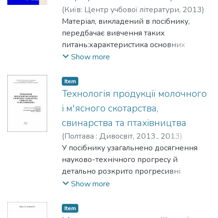
та виведення маток, висвітлені
(
Київ: Центр учбової літератури
,
2013
)
прогресивні технології виробництва
Кайнаш, Алла Петрівна
Матеріал, викладений в посібнику,
меду, воску, прополісу, маточного
передбачає вивчення таких
молочка, обніжжя
питань:характеристика основних
чинників, що впливають на якість;
Show more
ознайомлення з нормативною базою
щодо виробництва харчових продуктів
Item
тваринного походження; вивчення
Технологія продукції молочного
сировини, що використовується для
і м'ясного скотарства,
виробництва продуктів тваринного
свинарства та птахівництва
походження; опанування наукових
(
Полтава : Дивосвіт, 2013.
,
2013
)
основ технологічних процесів;
Войтенко, Світлана Леонідівна
У посібнику узагальнено досягнення
;
характеристика впливу пакувальних
Тендітник, Володимир Сергійович
науково-технічного прогресу й
;
матеріалів і тари на якість та
Рибалка, Микола Маркович
детально розкрито прогресивні
;
Васильєва,
збереженість продуктів.
Ольга Олександрівна
технології виробництва молока,
;
Бердник, Василь
Show more
Петрович
яловичини, свинини, м'яса і яєць птиці,
;
Держговський, Олексій
Олексійович
які слід впроваджувати
;
Петренко, Сергій
Item