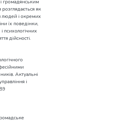
 і громадянським
 розглядається як
и людей і окремих
іни їх поведінки,
 і психологічних
тя дійсності.
ологічного
офесійними
иків. Актуальні
управління і
-89
ромадське