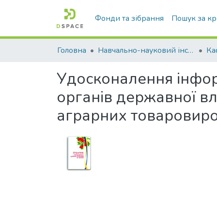
Фонди та зібрання
Пошук за к
Головна
Навчально-науковий інститут економіки, управління, права та інформаційних технологій
Удосконалення інфор
органів державної в
аграрних товаровиро