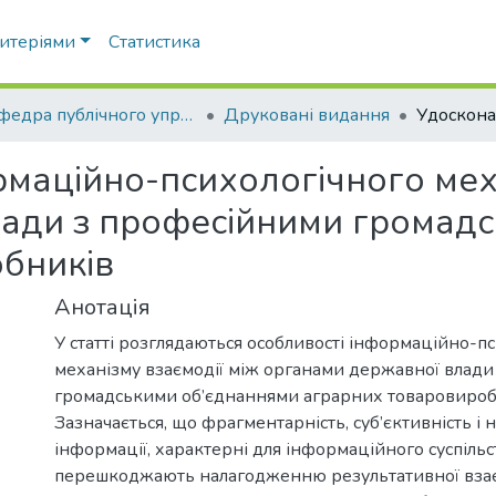
ритеріями
Статистика
Кафедра публічного управління та адміністрування
Друковані видання
маційно-психологічного меха
лади з професійними громад
бників
Анотація
У статті розглядаються особливості інформаційно-п
механізму взаємодії між органами державної влади
громадськими об’єднаннями аграрних товаровироб
Зазначається, що фрагментарність, суб’єктивність і 
інформації, характерні для інформаційного суспільс
перешкоджають налагодженню результативної взає