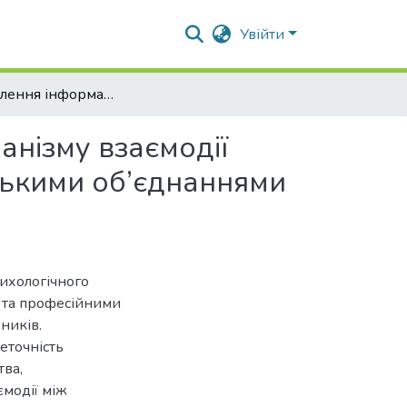
Увійти
Удосконалення інформаційно-психологічного механізму взаємодії органів державної влади з професійними громадськими об’єднаннями аграрних товаровиробників
нізму взаємодії
ськими об’єднаннями
сихологічного
 та професійними
ників.
неточність
тва,
модії між