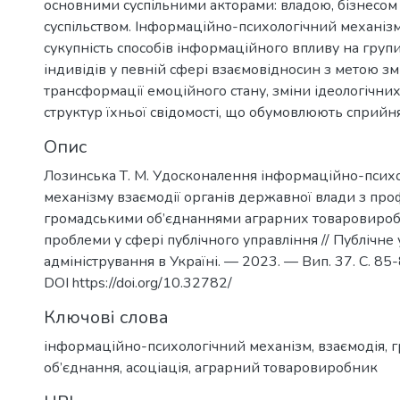
основними суспільними акторами: владою, бізнесом
суспільством. Інформаційно-психологічний механізм
сукупність способів інформаційного впливу на груп
індивідів у певній сфері взаємовідносин з метою зм
трансформації емоційного стану, зміни ідеологічних
структур їхньої свідомості, що обумовлюють сприйнят
Опис
Лозинська Т. М. Удосконалення інформаційно-псих
механізму взаємодії органів державної влади з пр
громадськими об’єднаннями аграрних товаровиробн
проблеми у сфері публічного управління // Публічне 
адміністрування в Україні. — 2023. — Вип. 37. С. 85
DOI https://doi.org/10.32782/
Ключові слова
інформаційно-психологічний механізм
,
взаємодія
,
г
об’єднання
,
асоціація
,
аграрний товаровиробник