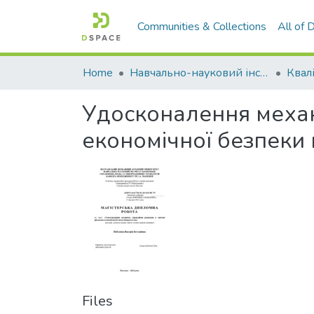
Communities & Collections
All of
Home
Навчально-науковий інститут економіки, управління, права та інформаційних технологій
Удосконалення механ
економічної безпеки
Files