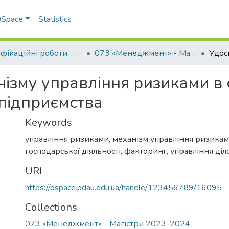
 DSpace
Statistics
Кваліфікаційні роботи. ННІ економіки, управління, права та ІТ
073 «Менеджмент» - Магістри 2023-2024
ізму управління ризиками в 
 підприємства
Keywords
управління ризиками
,
механізм управління ризика
господарської діяльності
,
факторинг
,
управління діл
URI
https://dspace.pdau.edu.ua/handle/123456789/16095
Collections
073 «Менеджмент» - Магістри 2023-2024