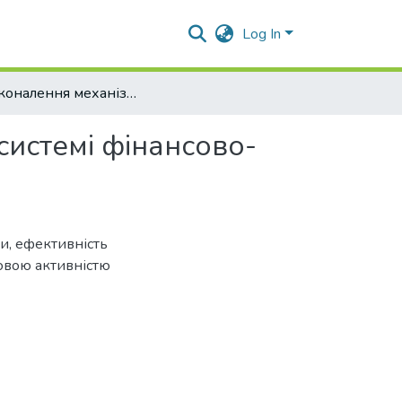
Log In
Удосконалення механізму управління ризиками в системі фінансово-економічної безпеки підприємства
системі фінансово-
ми
,
ефективність
овою активністю