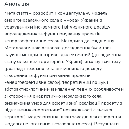
Анотація
Мета статті – розробити концептуальну модель
енергонезалежного села в умовах України, з
урахуванням іно-земного і вітчизняного досвіду
впровадження та функціонування проектів
«енергоефективне село». Методика до-слідження.
Методологічною основою дослідження були такі
наукові методи: історико-діалектичний (дослідження
стану сільських територій в Україні), аналізу і синтезу
(розгляд іноземного та вітчизняного досвіду
створення та функціонування проектів
«енергоефективне село»), теоретичний пошук і
абстрактно-логічний (виявлення певних особливостей
зі створення енергетично незалежного села,
визначення умов для ефективної реалізації проекту з
підвищення енергетичної незалежності сільської
території), моделювання (план заходів для створення
моделі ене-ргетично незалежного села). Результати