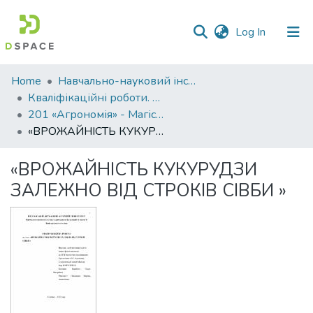
(current)
Log In
Communities
Home
Навчально-науковий інститут агротехнологій, селекції та екології
&
Кваліфікаційні роботи. ННІ агротехнологій, селекції та екології
Collections
201 «Агрономія» - Магістри 2022-2023
«ВРОЖАЙНІСТЬ КУКУРУДЗИ ЗАЛЕЖНО ВІД СТРОКІВ СІВБИ »
All of DSpace
«ВРОЖАЙНІСТЬ КУКУРУДЗИ
Statistics
ЗАЛЕЖНО ВІД СТРОКІВ СІВБИ »