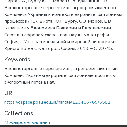
Бирта Г.А., Бургу Ю.Г., Мороз С.Э., Калашник Е.В.
Внешнеторговые перспективы агропромышленного
комплекса Украины в контексте евроинтеграционных
процессов / Г.А. Бирта, Ю.Г. Бургу, С.Э. Мороз, Е.В.
Калашник // Экономика Болгарии и Европейский
Союз в цифровом слове : кол. научн. монографія.
София, – Ун-т национальной и мировой экономики,
Христо Ботев Студ. город. София, 2019. – С. 29-45.
Keywords
Внешнеторговые перспективы, агропромышленный
комплекс Украины,евроинтеграционные процессы,
экспортный потенциал.
URI
https://dspace.pdau.edu.ua/handle/123456789/5582
Collections
Міжнародні видання