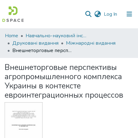
(current)
Log In
Communities
Home
Навчально-науковий інститут економіки, управління, права та інформаційних технологій
&
Друковані видання
Міжнародні видання
Collections
Внешнеторговые перспективы агропромышленного комплекса Украины в контексте евроинтеграционных процессов
All of DSpace
Внешнеторговые перспективы
агропромышленного комплекса
Statistics
Украины в контексте
евроинтеграционных процессов