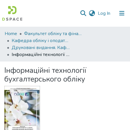
(current)
Log In
Communities
Home
Факультет обліку та фінансів
&
Кафедра обліку і оподаткування
Collections
Друковані видання. Кафедра обліку і оподаткування
Інформаційні технології бухгалтерського обліку
All of DSpace
Інформаційні технології
Statistics
бухгалтерського обліку