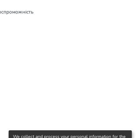
оспроможність
We collect and process your personal information for the