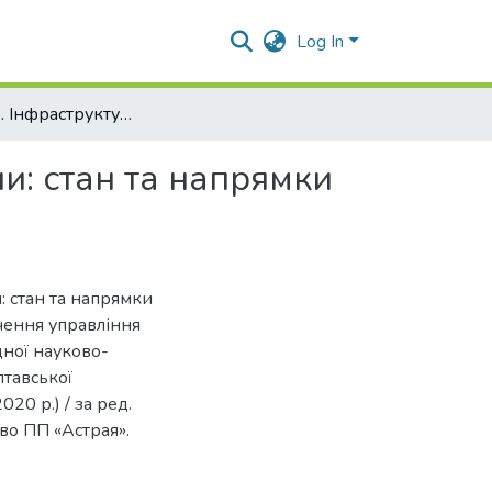
Log In
Дядик Т.В. Інфраструктура товарного ринку України: стан та напрямки розвитку
и: стан та напрямки
: стан та напрямки
чення управління
дної науково-
лтавської
020 р.) / за ред.
во ПП «Астрая».