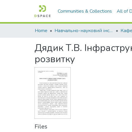
Communities & Collections
All of
Home
Навчально-науковий інститут економіки, управління, права та інформаційних технологій
Кафе
Дядик Т.В. Інфрастру
розвитку
Files