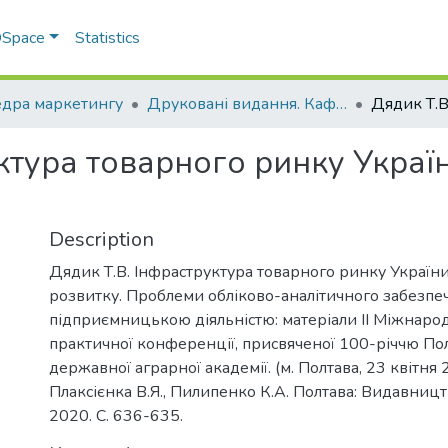
 DSpace
Statistics
дра маркетингу
Друковані видання. Кафедра маркетингу
ктура товарного ринку Україн
Description
Дядик Т.В. Інфраструктура товарного ринку України
розвитку. Проблеми обліково-аналітичного забезпе
підприємницькою діяльністю: матеріали ІІ Міжнаро
практичної конференції, присвяченої 100-річчю По
державної аграрної академії. (м. Полтава, 23 квітня 2
Плаксієнка В.Я., Пилипенко К.А. Полтава: Видавницт
2020. С. 636-635.