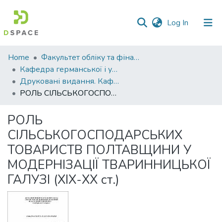
(current)
Log In
Communities
Home
Факультет обліку та фінансів
&
Кафедра германської і української філології
Collections
Друковані видання. Кафедра германської і української філології
РОЛЬ СІЛЬСЬКОГОСПОДАРСЬКИХ ТОВАРИСТВ ПОЛТАВЩИНИ У МОДЕРНІЗАЦІЇ ТВАРИННИЦЬКОЇ ГАЛУЗІ (ХІХ-ХХ ст.)
All of DSpace
РОЛЬ
Statistics
СІЛЬСЬКОГОСПОДАРСЬКИХ
ТОВАРИСТВ ПОЛТАВЩИНИ У
МОДЕРНІЗАЦІЇ ТВАРИННИЦЬКОЇ
ГАЛУЗІ (ХІХ-ХХ ст.)