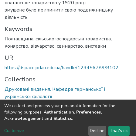
полтавське товариство у 1920 році
змушене було припинити свою подвижницьку
діяльність.
Keywords
Полтавщина, сільськогосподарські товариства,
конярство, вівчарство, свинарство, виставки
URI
https://dspace.pdau.edu.ua/handle/123456789/8102
Collections
Друковані видання. Кафедра германської і
української філології
We collect and process your personal information for the
Full item page
following purposes:
Authentication, Preferences,
Acknowledgement and Statistics
.
DSpace software
copyright © 2002-2026
LYRASIS
Customize
Decline
That's ok
Cookie settings
Send Feedback