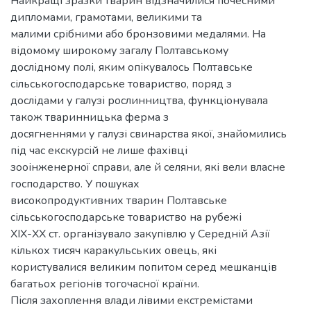
Найкращі зразки тварин відзначилися почесними
дипломами, грамотами, великими та
малими срібними або бронзовими медалями. На
відомому широкому загалу Полтавському
дослідному полі, яким опікувалось Полтавське
сільськогосподарське товариство, поряд з
дослідами у галузі рослинництва, функціонувала
також тваринницька ферма з
досягненнями у галузі свинарства якої, знайомились
під час екскурсій не лише фахівці
зооінженерної справи, але й селяни, які вели власне
господарство. У пошуках
високопродуктивних тварин Полтавське
сільськогосподарське товариство на рубежі
ХІХ-ХХ ст. організувало закупівлю у Середній Азії
кількох тисяч каракульських овець, які
користувалися великим попитом серед мешканців
багатьох регіонів тогочасної країни.
Після захоплення влади лівими екстремістами