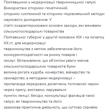
Полтавщини у модернізації тваринницької галузі.
Використані історико-генетичний,
історико-системний та історико-порівняльний методи
наукового дослідження. У
статті охарактеризовані основні заходи, які вживали
сільськогосподарські товариства
Полтавської губернії у другій половині ХІХ і на початку
ХХ ст. для модернізації
тваринництва з метою забезпечення його
конкурентоздатності на ринку товарів і
послуг. Встановлено, що об’єктом уваги членів
сільськогосподарських товариств були:
велика рогата худоба, конярство, вівчарство та
свинарство, а методами модернізації –
пропаганда передових досягнень тогочасної науки
через пресу, виставки, парувальні
пункти, лекції, бесіди, консультації фахівців такої
галузі, як тваринництво та його
зразкова практична діяльність, що суттєво сприяло