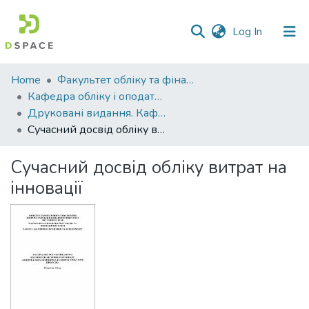
(current)
Log In
Communities
Home
Факультет обліку та фінансів
&
Кафедра обліку і оподаткування
Collections
Друковані видання. Кафедра обліку і оподаткування
Cучасний досвід обліку витрат на інновації
All of DSpace
Cучасний досвід обліку витрат на
Statistics
інновації