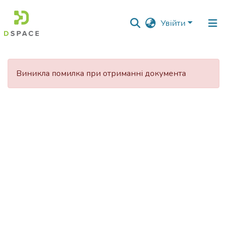
Увійти
Фонди
та
Виникла помилка при отриманні документа
зібрання
Пошук за критеріями