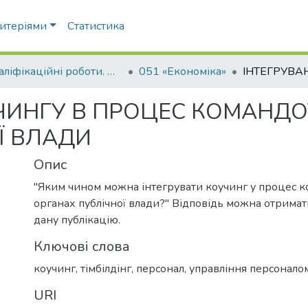
ритеріями
Статистика
Кваліфікаційні роботи. ННІ економіки, управління, права та ІТ
051 «Економіка»
ЧИНГУ В ПРОЦЕС КОМАНДО
Ї ВЛАДИ
Опис
"Яким чином можна інтегрувати коучинг у процес 
органах публічної влади?" Відповідь можна отрима
дану публікацію.
Ключові слова
коучинг, тімбілдінг, персонал, управління персонало
URI