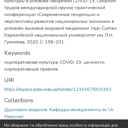
культуры в условиях пандемии COVID-19. Сборник
трудов международной научно-практической
конференции «Современные тенденции и
перспективы развития национальных экономик в
условиях вызовов мировой пандемии». Нур-Султан:
Евразийский национальный университет им. Л.Н.
Гумилева, 2020. С. 198-201.
Keywords
корпоративная культура
,
COVID-19
,
ценности
,
корпоративные правила
URI
https://dspace.pdau.edu.ua/handle/123456789/9392
Collections
Друковані видання. Кафедра менеджменту ім. І.А.
Маркіної
Ми збираємо та обробляємо вашу особисту інформацію для