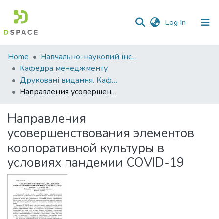
(current)
Log In
Communities
Home
Навчально-науковий інститут економіки, управління, права та інформаційних технологій
&
Кафедра менеджменту
Collections
Друковані видання. Кафедра менеджменту ім. І.А. Маркіної
Направления усовершенствования элементов корпоративной культуры в условиях пандемии COVID-19
All of DSpace
Направления
Statistics
усовершенствования элементов
корпоративной культуры в
условиях пандемии COVID-19