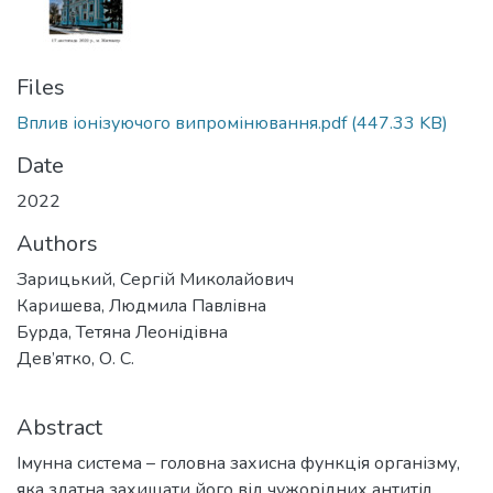
Files
Вплив іонізуючого випромінювання.pdf
(447.33 KB)
Date
2022
Authors
Зарицький, Сергій Миколайович
Каришева, Людмила Павлівна
Бурда, Тетяна Леонідівна
Дев’ятко, О. С.
Abstract
Імунна система – головна захисна функція організму,
яка здатна захищати його від чужорідних антитіл,