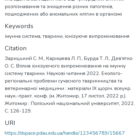
розпізнавання та знищення різних патогенів,
пошкоджених або аномальних клітин в організмі
Keywords
імунна система
,
тварини
,
іонізуюче випромінювання
Citation
Зарицький С. М., Каришева Л. П., Бурда Т. Л., Дев’ятко
О. С. Вплив іонізуючого випромінювання на імунну
систему тварини. Наукові читання 2022. Еколого-
регіональні проблеми сучасного тваринництва та
ветеринарної медицини : матеріали ІХ щоріч. всеукр.
наук.-практ. конф. (м. Житомир, 17 листоп. 2022 р.).
Житомир : Поліський національний університет, 2022.
С. 126-129.
URI
https://dspace.pdau.edu.ua/handle/123456789/15667