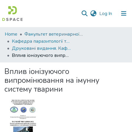
(current)
Log In
Communities
Home
Факультет ветеринарної медицини
&
Кафедра паразитології та ветеринарно-санітарної експертизи
Collections
Друковані видання. Кафедра паразитології та ветеринарно-санітарної експертизи
Вплив іонізуючого випромінювання на імунну систему тварини
All of DSpace
Вплив іонізуючого
Statistics
випромінювання на імунну
систему тварини