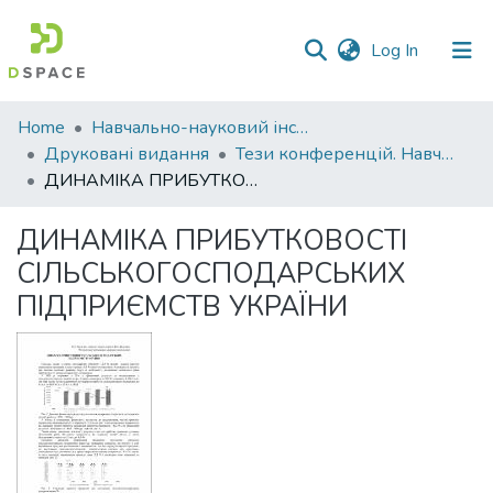
(current)
Log In
Communities
Home
Навчально-науковий інститут економіки, управління, права та інформаційних технологій
&
Друковані видання
Тези конференцій. Навчально-науковий інститут економіки, управління, права та інформаційних технологій
Collections
ДИНАМІКА ПРИБУТКОВОСТІ СІЛЬСЬКОГОСПОДАРСЬКИХ ПІДПРИЄМСТВ УКРАЇНИ
All of DSpace
ДИНАМІКА ПРИБУТКОВОСТІ
СІЛЬСЬКОГОСПОДАРСЬКИХ
Statistics
ПІДПРИЄМСТВ УКРАЇНИ