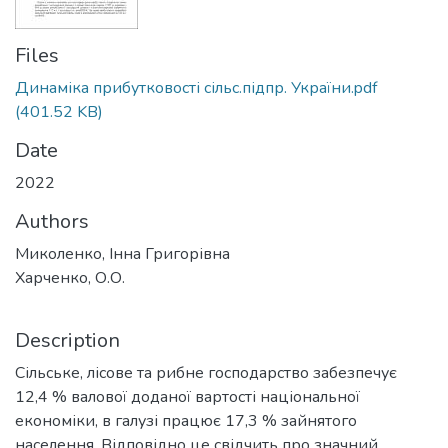
Files
Динаміка прибутковості сільс.підпр. України.pdf
(401.52 KB)
Date
2022
Authors
Миколенко, Інна Григорівна
Харченко, О.О.
Description
Сільське, лісове та рибне господарство забезпечує
12,4 % валової доданої вартості національної
економіки, в галузі працює 17,3 % зайнятого
населення. Відповідно це свідчить про значний