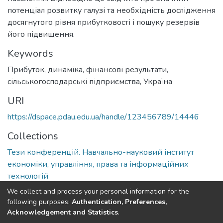
потенціал розвитку галузі та необхідність дослідження
досягнутого рівня прибутковості і пошуку резервів
його підвищення.
Keywords
Прибуток, динаміка, фінансові результати,
сільськогосподарські підприємства, Україна
URI
https://dspace.pdau.edu.ua/handle/123456789/14446
Collections
Тези конференцій. Навчально-науковий інститут
економіки, управління, права та інформаційних
технологій
We collect and process your personal information for the
Full item page
following purposes:
Authentication, Preferences,
Acknowledgement and Statistics
.