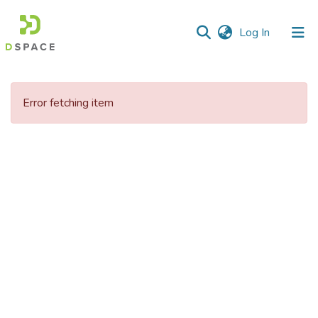
(current)
Log In
Communities
&
Error fetching item
Collections
All of DSpace