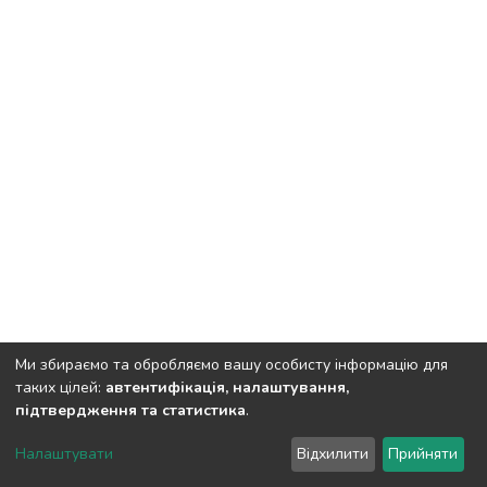
Ми збираємо та обробляємо вашу особисту інформацію для
таких цілей:
автентифікація, налаштування,
підтвердження та статистика
.
DSpace software
copyright © 2002-2026
LYRASIS
Налаштувати
Відхилити
Прийняти
Cookie settings