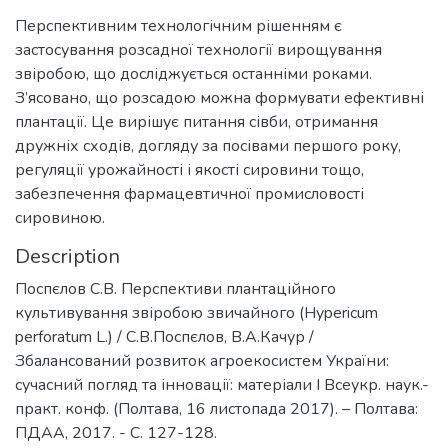
Перспективним технологічним рішенням є
застосування розсадної технології вирощування
звіробою, що досліджується останніми роками.
З’ясовано, що розсадою можна формувати ефективні
плантації. Це вирішує питання сівби, отримання
дружніх сходів, догляду за посівами першого року,
регуляції урожайності і якості сировини тощо,
забезпечення фармацевтичної промисловості
сировиною.
Description
Поспєлов С.В. Перспективи плантаційного
культивування звіробою звичайного (Hypericum
perforatum L.) / С.В.Поспєлов, В.А.Качур /
Збалансований розвиток агроекосистем України:
сучасний погляд та інновації: матеріали І Всеукр. наук.-
практ. конф. (Полтава, 16 листопада 2017). – Полтава:
ПДАА, 2017. - C. 127-128.