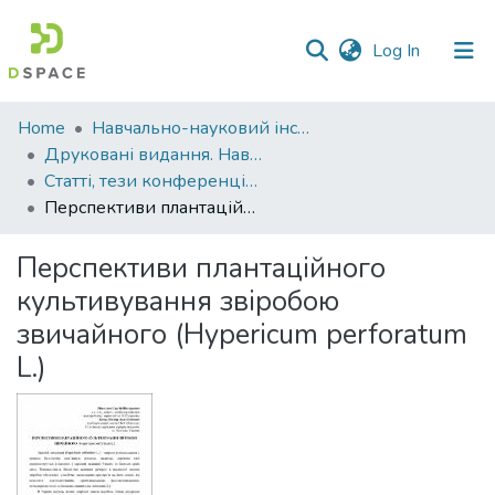
(current)
Log In
Communities
Home
Навчально-науковий інститут агротехнологій, селекції та екології
&
Друковані видання. Навчально-науковий інститут агротехнологій, селекції та екології
Collections
Статті, тези конференцій. Навчально-науковий інститут агротехнологій, селекції та екології
Перспективи плантаційного культивування звіробою звичайного (Hypericum perforatum L.)
All of DSpace
Перспективи плантаційного
Statistics
культивування звіробою
звичайного (Hypericum perforatum
L.)