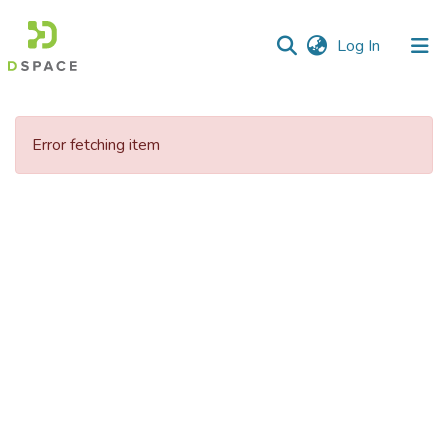
(current)
Log In
Communities
&
Error fetching item
Collections
All of DSpace