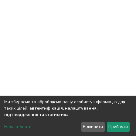
Ми збираємо та обробляємо вашу особисту інформацію для
таких цілей:
автентифікація, налаштування,
підтвердження та статистика
.
DSpace software
copyright © 2002-2026
LYRASIS
Налаштувати
Відхилити
Прийняти
Cookie settings