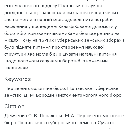
ентомологічного відділу Полтавської науково-
дослідної станції завоювали визнання серед вчених,
але не могли в повній мірі задовольнити потреби
населення у проведенні кваліфікованої допомоги у
боротьбі з комахами-шкідниками безпосередньо на
місцях. Тому на 45-тих Губернських земських зборах і
було підняте питання про створення наукової
структури яка могла б вирішувати нагальні питання
щодо допомоги селянам в боротьбі з комахами
шкідникам.
Keywords
Перше ентомологічне бюро
,
Полтавське губернське
земство
,
Д. М. Бородін
,
Листок ентомологічного бюро
Citation
Демченко О. В., Піщаленко М. А. Перше ентомологічне
бюро Полтавського губернського земства. Сучасні