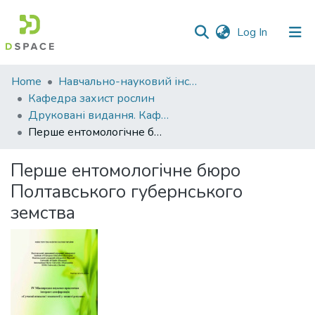
(current)
Log In
Communities
Home
Навчально-науковий інститут агротехнологій, селекції та екології
&
Кафедра захист рослин
Collections
Друковані видання. Кафедра захист рослин
Перше ентомологічне бюро Полтавського губернського земства
All of DSpace
Перше ентомологічне бюро
Statistics
Полтавського губернського
земства