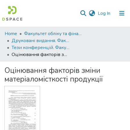
(current)
Log In
Communities
Home
Факультет обліку та фінансів
&
Друковані видання. Факультет обліку та фінансів
Collections
Тези конференцій. Факультет обліку та фінансів
Оцінювання факторів зміни матеріаломісткості продукції
All of DSpace
Оцінювання факторів зміни
Statistics
матеріаломісткості продукції