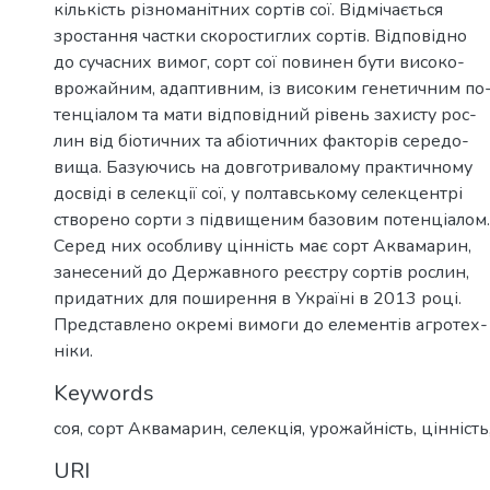
кількість різноманітних сортів сої. Відмічається
зростання частки скоростиглих сортів. Відповідно
до сучасних вимог, сорт сої повинен бути високо-
врожайним, адаптивним, із високим генетичним по
тенціалом та мати відповідний рівень захисту рос-
лин від біотичних та абіотичних факторів середо-
вища. Базуючись на довготривалому практичному
досвіді в селекції сої, у полтавському селекцентрі
створено сорти з підвищеним базовим потенціалом.
Серед них особливу цінність має сорт Аквамарин,
занесений до Державного реєстру сортів рослин,
придатних для поширення в Україні в 2013 році.
Представлено окремі вимоги до елементів агротех-
ніки.
Keywords
соя, сорт Аквамарин, селекція, урожайність, цінніст
URI