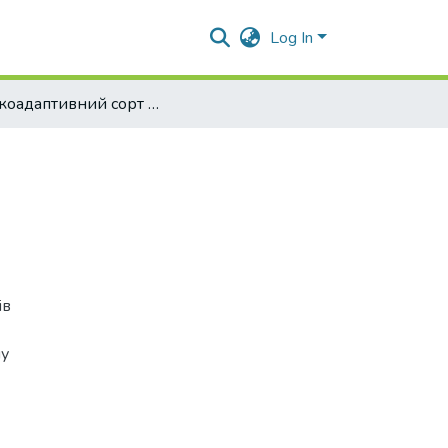
Log In
Високоадаптивний сорт сої Аквамарин
ів
ну