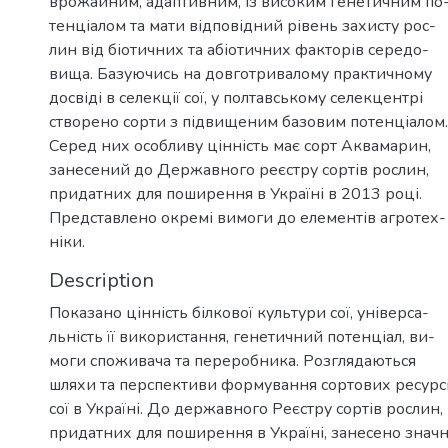
врожайним, адаптивним, із високим генетичним по
тенціалом та мати відповідний рівень захисту рос-
лин від біотичних та абіотичних факторів середо-
вища. Базуючись на довготривалому практичному
досвіді в селекції сої, у полтавському селекцентрі
створено сорти з підвищеним базовим потенціалом.
Серед них особливу цінність має сорт Аквамарин,
занесений до Державного реєстру сортів рослин,
придатних для поширення в Україні в 2013 році.
Представлено окремі вимоги до елементів агротех-
ніки.
Description
Показано цінність білкової культури сої, універса-
льність її використання, генетичний потенціал, ви-
моги споживача та переробника. Розглядаються
шляхи та перспективи формування сортових ресурс
сої в Україні. До державного Реєстру сортів рослин,
придатних для поширення в Україні, занесено знач