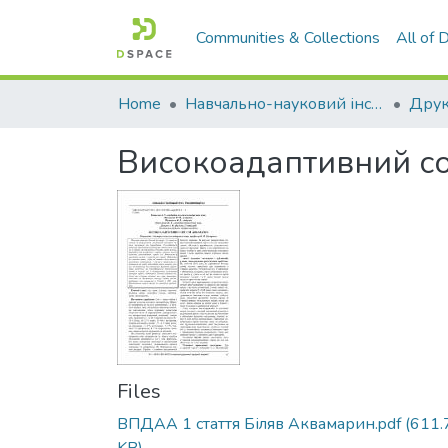
Communities & Collections
All of
Home
Навчально-науковий інститут агротехнологій, селекції та екології
Високоадаптивний со
Files
ВПДАА 1 стаття Біляв Аквамарин.pdf
(611.