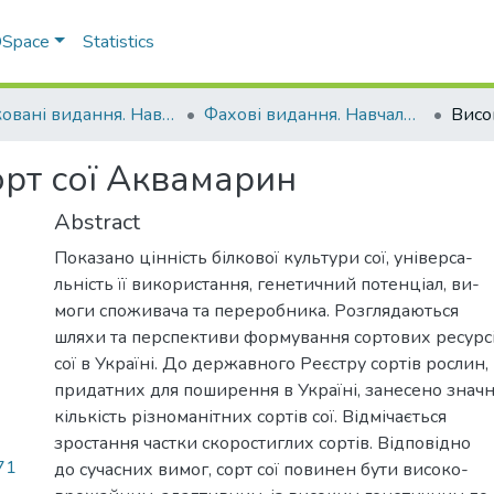
 DSpace
Statistics
Друковані видання. Навчально-науковий інститут агротехнологій, селекції та екології
Фахові видання. Навчально-науковий інститут агротехнологій, селекції та екології
рт сої Аквамарин
Abstract
Показано цінність білкової культури сої, універса-
льність її використання, генетичний потенціал, ви-
моги споживача та переробника. Розглядаються
шляхи та перспективи формування сортових ресурс
сої в Україні. До державного Реєстру сортів рослин,
придатних для поширення в Україні, занесено знач
кількість різноманітних сортів сої. Відмічається
зростання частки скоростиглих сортів. Відповідно
71
до сучасних вимог, сорт сої повинен бути високо-