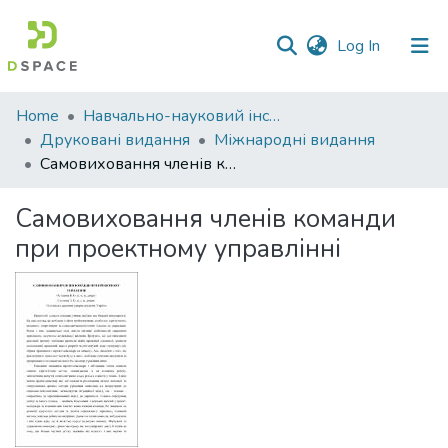
(current)
Log In
Communities
Home
Навчально-науковий інститут економіки, управління, права та інформаційних технологій
&
Друковані видання
Міжнародні видання
Collections
Самовиховання членів команди при проектному управлінні
All of DSpace
Самовиховання членів команди
при проектному управлінні
Statistics