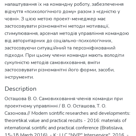
налаштування їх на командну роботу, забезпечення
відчуття «психологічного дому» разом з «єдністю у
човні». З цією метою проект-менеджер має
застосовувати різноманітні методи мотивації,
стимулювання, арсенал методів управління командою
від авторитарних до соціально-психологічних,
застосовуючи ситуаційний та персоніфікований
підходи. При цьому члени команди мають володіти
сукупністю методів самовиховання, вміти
застосовувати різноманітні його форми, засоби,
інструменти.
Description
Осташова В. О. Самовиховання членів команди при
проектному управлінні / В. О. Осташова, Т. О.
Сазонова.// Modern scintific researches and developments:
theoretikal value and practical recults - 2016: materials of
international scintific and practical conference (Bratislava,
15-18 March 2016). - K.: LLC "NVP" Interservice", 2016. -