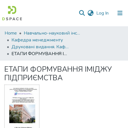
(current)
Log In
Communities
Home
Навчально-науковий інститут економіки, управління, права та інформаційних технологій
&
Кафедра менеджменту
Collections
Друковані видання. Кафедра менеджменту ім. І.А. Маркіної
ЕТАПИ ФОРМУВАННЯ ІМІДЖУ ПІДПРИЄМСТВА
All of DSpace
ЕТАПИ ФОРМУВАННЯ ІМІДЖУ
Statistics
ПІДПРИЄМСТВА