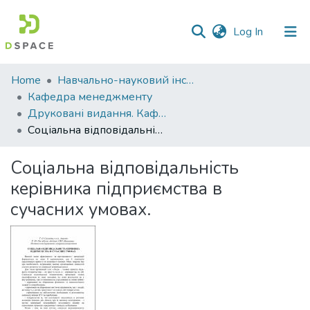
(current)
Log In
Communities
Home
Навчально-науковий інститут економіки, управління, права та інформаційних технологій
&
Кафедра менеджменту
Collections
Друковані видання. Кафедра менеджменту ім. І.А. Маркіної
Соціальна відповідальність керівника підприємства в сучасних умовах.
All of DSpace
Соціальна відповідальність
Statistics
керівника підприємства в
сучасних умовах.