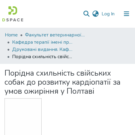
(current)
Log In
Communities
Home
Факультет ветеринарної медицини
&
Кафедра терапії імені професора П. І. Локеса
Collections
Друковані видання. Кафедра терапії імені професора П. І. Локеса
Порідна схильність свійських собак до розвитку кардіопатії за умов ожиріння у Полтаві
All of DSpace
Порідна схильність свійських
Statistics
собак до розвитку кардіопатії за
умов ожиріння у Полтаві