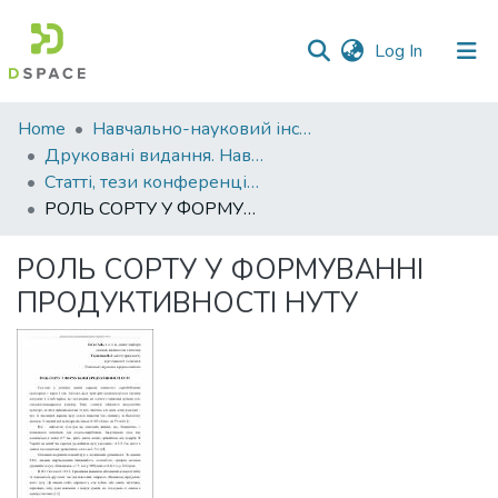
(current)
Log In
Communities
Home
Навчально-науковий інститут агротехнологій, селекції та екології
&
Друковані видання. Навчально-науковий інститут агротехнологій, селекції та екології
Collections
Статті, тези конференцій. Навчально-науковий інститут агротехнологій, селекції та екології
РОЛЬ СОРТУ У ФОРМУВАННІ ПРОДУКТИВНОСТІ НУТУ
All of DSpace
РОЛЬ СОРТУ У ФОРМУВАННІ
Statistics
ПРОДУКТИВНОСТІ НУТУ