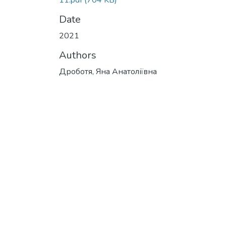
11.pdf
(704 KB)
Date
2021
Authors
Дроботя, Яна Анатоліївна