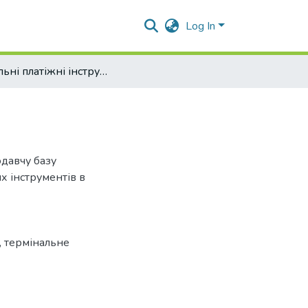
Log In
Мобільні платіжні інструменти
одавчу базу
х інструментів в
, термінальне