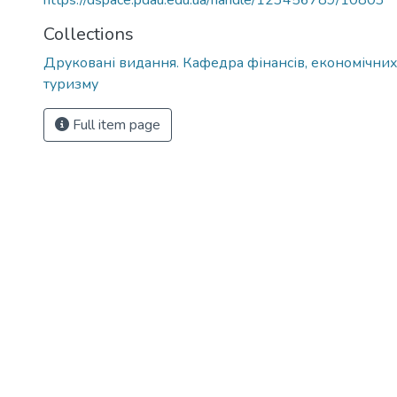
https://dspace.pdau.edu.ua/handle/123456789/10803
Collections
Друковані видання. Кафедра фінансів, економічних
туризму
Full item page