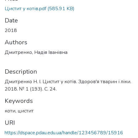
Цистит у котів.pdf
(585.91 KB)
Date
2018
Authors
Дмитренко, Надія Іванівна
Description
Дмитренко Н. І. Цистит у котів. Здоров'я тварин і ліки.
2018. № 1 (193). С. 24.
Keywords
коти
,
цистит
URI
https://dspace.pdau.edu.ua/handle/123456789/15916