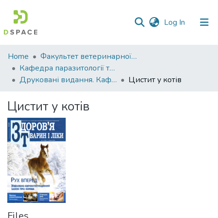
(current)
Log In
Communities
Home
Факультет ветеринарної медицини
&
Кафедра паразитології та ветеринарно-санітарної експертизи
Collections
Друковані видання. Кафедра паразитології та ветеринарно-санітарної експертизи
Цистит у котів
All of DSpace
Цистит у котів
Statistics
Files