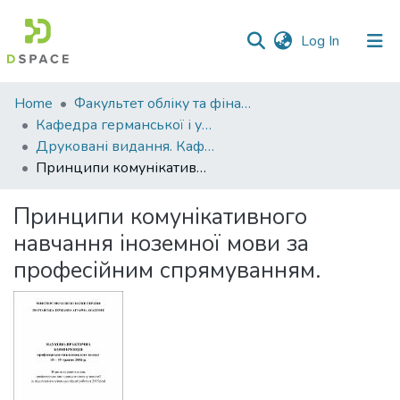
(current)
Log In
Communities
Home
Факультет обліку та фінансів
&
Кафедра германської і української філології
Collections
Друковані видання. Кафедра германської і української філології
Принципи комунікативного навчання іноземної мови за професійним спрямуванням.
All of DSpace
Принципи комунікативного
Statistics
навчання іноземної мови за
професійним спрямуванням.